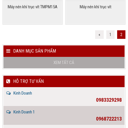
Máy nén khí trục vít TMPM15A
Máy nén khí trục vít
«
1
2
DANH MỤC SẢN PHẨM
XEM TẤT CẢ
HỖ TRỢ TƯ VẤN
Kinh Doanh
0983329298
Kinh Doanh 1
0968722213