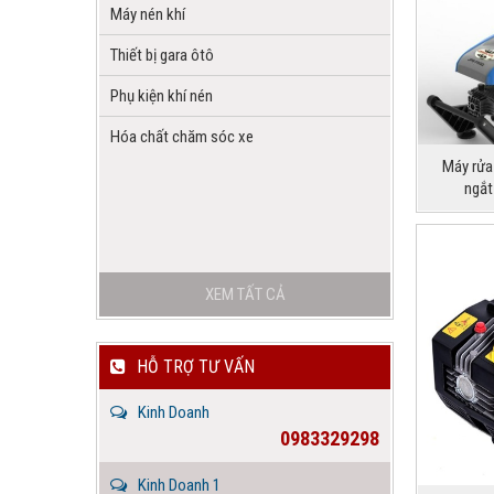
Máy nén khí
Thiết bị gara ôtô
Phụ kiện khí nén
Hóa chất chăm sóc xe
Máy rửa
ngắt
XEM TẤT CẢ
HỖ TRỢ TƯ VẤN
Kinh Doanh
0983329298
Kinh Doanh 1