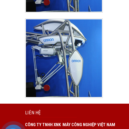
LIÊN HỆ
CÔNG TY TNHH XNK MÁY CÔNG NGHIỆP VIỆT NAM