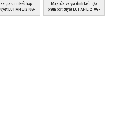
 xe gia đình kết hợp
Máy rửa xe gia đình kết hợp
tuyết LUTIAN LT210G-
phun bọt tuyết LUTIAN LT210G-
1300
1600