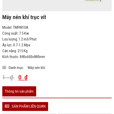
Máy nén khí trục vít
Model: TMPM10A
Công suất: 7.5 Kw
Lưu lượng: 1.2 m3/Phút
Áp lực: 0.7-1.2 Mpa
Cân nặng: 215 Kg
Kích thước: 840x600x880mm
Danh mục:
Máy nén khí
1
₫
0
₫
Thông tin sản phẩm
SẢN PHẨM LIÊN QUAN