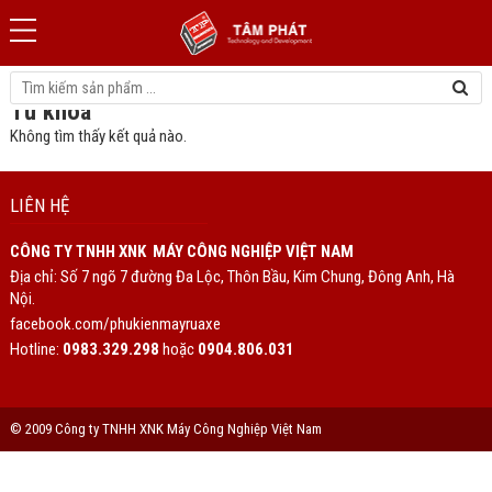
Trang chủ
»
Máy rửa xe gia đình Lutian LT210G-1600W
Từ khóa
Không tìm thấy kết quả nào.
LIÊN HỆ
CÔNG TY TNHH XNK MÁY CÔNG NGHIỆP VIỆT NAM
Địa chỉ: Số 7 ngõ 7 đường Đa Lộc, Thôn Bầu, Kim Chung, Đông Anh, Hà
Nội.
facebook.com/phukienmayruaxe
Hotline:
0983.329.298
hoặc
0904.806.031
© 2009 Công ty TNHH XNK Máy Công Nghiệp Việt Nam