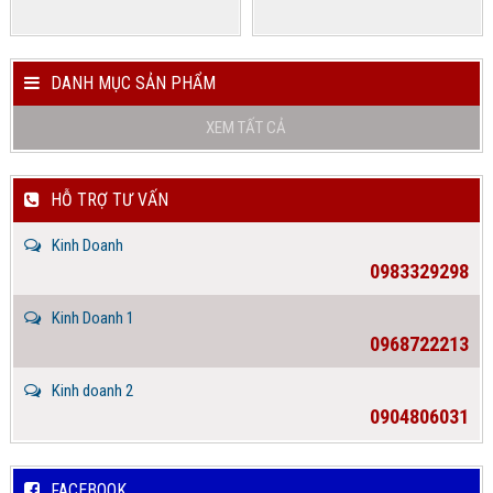
DANH MỤC SẢN PHẨM
XEM TẤT CẢ
HỖ TRỢ TƯ VẤN
Kinh Doanh
0983329298
Kinh Doanh 1
0968722213
Kinh doanh 2
0904806031
FACEBOOK