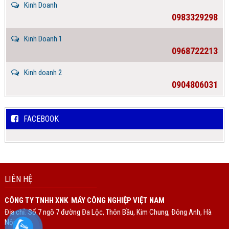
Kinh Doanh
0983329298
Kinh Doanh 1
0968722213
Kinh doanh 2
0904806031
FACEBOOK
LIÊN HỆ
CÔNG TY TNHH XNK MÁY CÔNG NGHIỆP VIỆT NAM
Địa chỉ: Số 7 ngõ 7 đường Đa Lộc, Thôn Bầu, Kim Chung, Đông Anh, Hà
Nội.