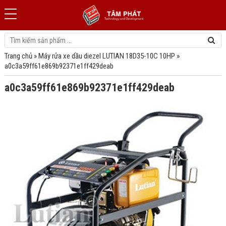
Trang chủ
»
Máy rửa xe dầu diezel LUTIAN 18D35-10C 10HP
»
a0c3a59ff61e869b92371e1ff429deab
a0c3a59ff61e869b92371e1ff429deab