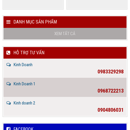
DANH MỤC SẢN PHẨM
XEM TẤT CẢ
HỖ TRỢ TƯ VẤN
Kinh Doanh
0983329298
Kinh Doanh 1
0968722213
Kinh doanh 2
0904806031
FACEBOOK