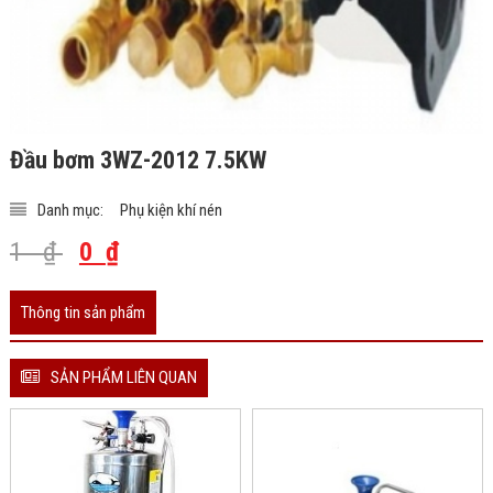
Đầu bơm 3WZ-2012 7.5KW
Danh mục:
Phụ kiện khí nén
1
₫
0
₫
Thông tin sản phẩm
SẢN PHẨM LIÊN QUAN