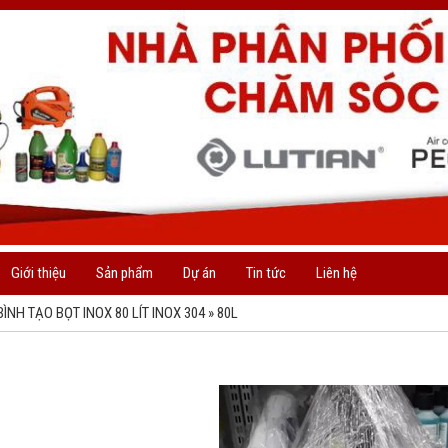
Giới thiệu
Sản phẩm
Dự án
Tin tức
Liên hệ
BÌNH TẠO BỌT INOX 80 LÍT INOX 304
»
80L