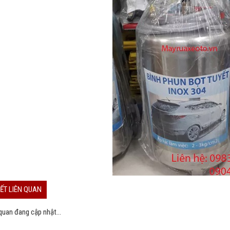
IẾT LIÊN QUAN
 quan đang cập nhật...