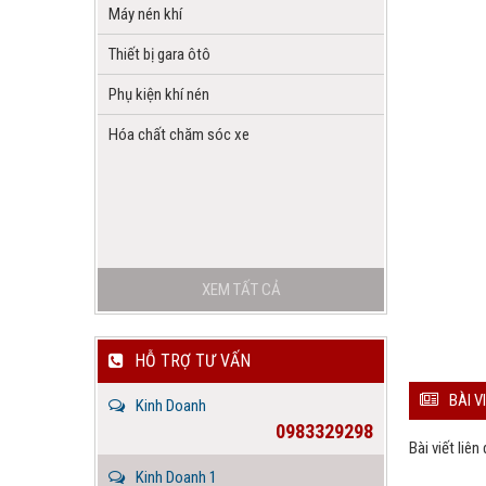
Máy nén khí
Thiết bị gara ôtô
Phụ kiện khí nén
Hóa chất chăm sóc xe
XEM TẤT CẢ
HỖ TRỢ TƯ VẤN
BÀI V
Kinh Doanh
0983329298
Bài viết liên
Kinh Doanh 1